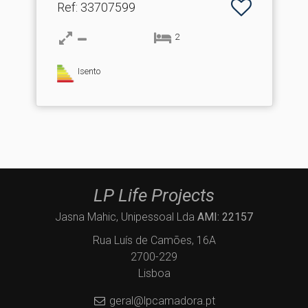
Ref
: 33707599
2
Isento
LP Life Projects
Jasna Mahic, Unipessoal Lda
AMI: 22157
Rua Luís de Camões, 16A
2700-229
Lisboa
geral@lpcamadora.pt