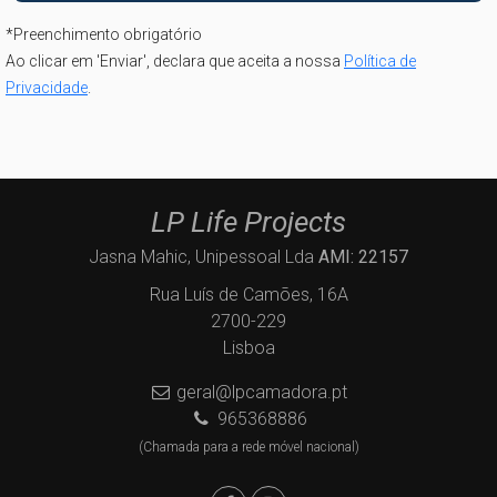
*
Preenchimento obrigatório
Ao clicar em 'Enviar', declara que aceita a nossa
Política de
Privacidade
.
LP Life Projects
Jasna Mahic, Unipessoal Lda
AMI: 22157
Rua Luís de Camões, 16A
2700-229
Lisboa
geral@lpcamadora.pt
965368886
(Chamada para a rede móvel nacional)