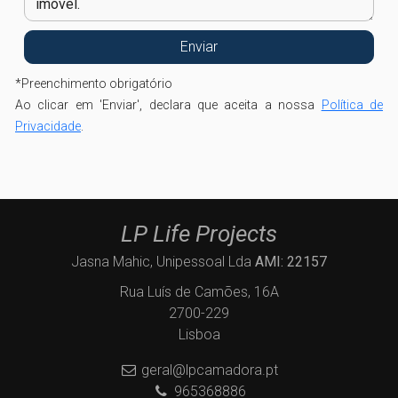
*
Preenchimento obrigatório
Ao clicar em 'Enviar', declara que aceita a nossa
Política de
Privacidade
.
LP Life Projects
Jasna Mahic, Unipessoal Lda
AMI: 22157
Rua Luís de Camões, 16A
2700-229
Lisboa
geral@lpcamadora.pt
965368886