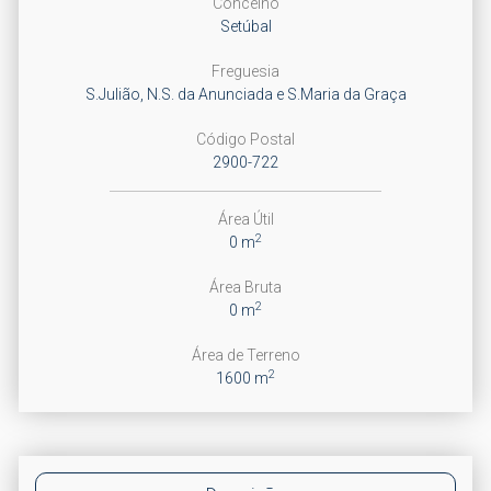
Concelho
Setúbal
Freguesia
S.Julião, N.S. da Anunciada e S.Maria da Graça
Código Postal
2900-722
Área Útil
2
0 m
Área Bruta
2
0 m
Área de Terreno
2
1600 m