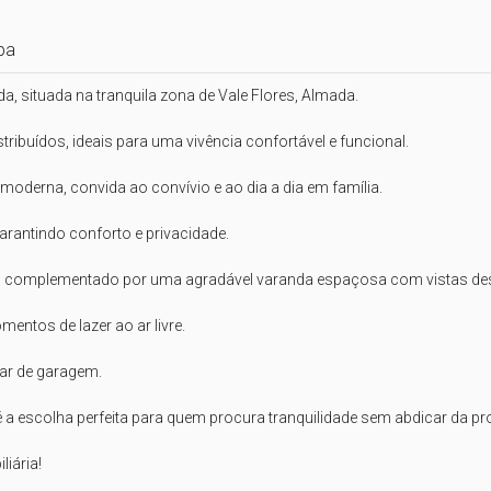
pa
situada na tranquila zona de Vale Flores, Almada. 

buídos, ideais para uma vivência confortável e funcional.

moderna, convida ao convívio e ao dia a dia em família. 

rantindo conforto e privacidade.

l, complementado por uma agradável varanda espaçosa com vistas desaf
entos de lazer ao ar livre. 

ar de garagem.

 a escolha perfeita para quem procura tranquilidade sem abdicar da pr
iária!
