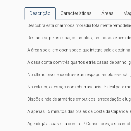
Descrição
Características
Áreas
Ma
Descubra esta charmosa moradia totalmente remodelada, 
Destaca-se pelos espaços amplos, luminosos e bem distri
A área social em open space, que integra sala e cozinha 
A casa conta com três quartos e três casas de banho, ga
No último piso, encontra-se um espaço amplo e versáti
No exterior, o terraço com churrasqueira é ideal para mom
Dispõe ainda de armários embutidos, arrecadação e lug
A apenas 15 minutos das praias da Costa da Caparica, é
Agende já a sua visita com a LP Consultores, a sua imobil