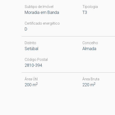
Subtipo de Imóvel
Tipologia
Moradia em Banda
T3
Certificado energético
D
Distrito
Concelho
Setúbal
Almada
Código Postal
2810-394
Área Útil
Área Bruta
2
2
200 m
220 m