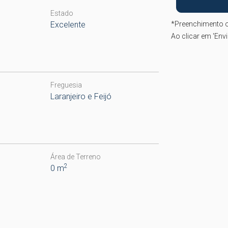
Estado
Excelente
*
Preenchimento o
Ao clicar em 'Env
Freguesia
Laranjeiro e Feijó
Área de Terreno
2
0 m