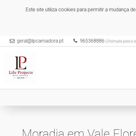
Este site utiliza cookies para permitir a mudança d
geral@lpcamadora.pt
965368886
(Chamada para a re
Moradia em Vale Flor