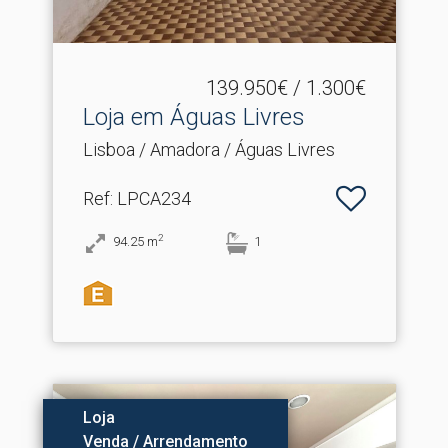
139.950€ / 1.300€
Loja em Águas Livres
Lisboa / Amadora / Águas Livres
Ref
: LPCA234
2
94.25
m
1
Loja
Venda / Arrendamento