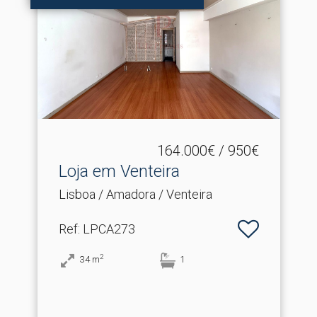
164.000€ / 950€
Loja em Venteira
Lisboa / Amadora / Venteira
Ref
: LPCA273
2
34
m
1