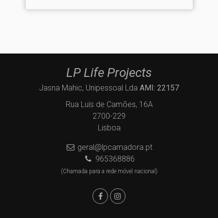
LP Life Projects
Jasna Mahic, Unipessoal Lda
AMI: 22157
Rua Luís de Camões, 16A
2700-229
Lisboa
geral@lpcamadora.pt
965368886
(Chamada para a rede móvel nacional)