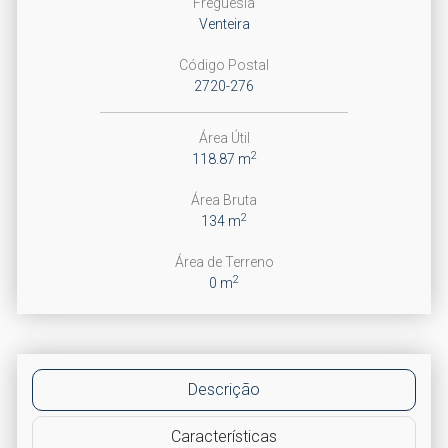
Freguesia
Venteira
Código Postal
2720-276
Área Útil
2
118.87 m
Área Bruta
2
134 m
Área de Terreno
2
0 m
Descrição
Características