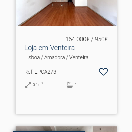
164.000€ / 950€
Loja em Venteira
Lisboa / Amadora / Venteira
Ref
: LPCA273
2
34
m
1