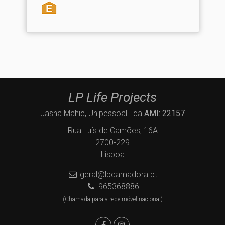
LP Life Projects
Jasna Mahic, Unipessoal Lda
AMI: 22157
Rua Luís de Camões, 16A
2700-229
Lisboa
geral@lpcamadora.pt
965368886
(Chamada para a rede móvel nacional)