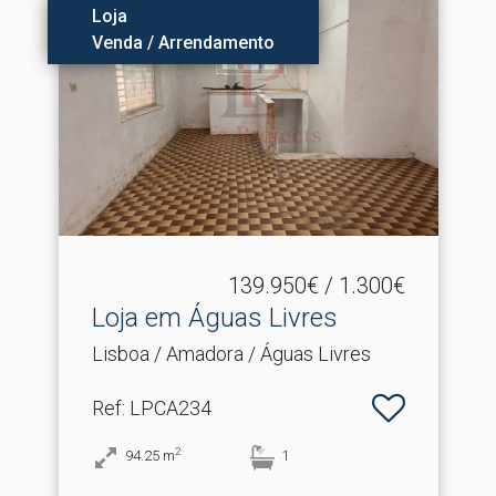
Loja
Venda / Arrendamento
139.950€ / 1.300€
Loja em Águas Livres
Lisboa / Amadora / Águas Livres
Ref
: LPCA234
2
94.25
m
1