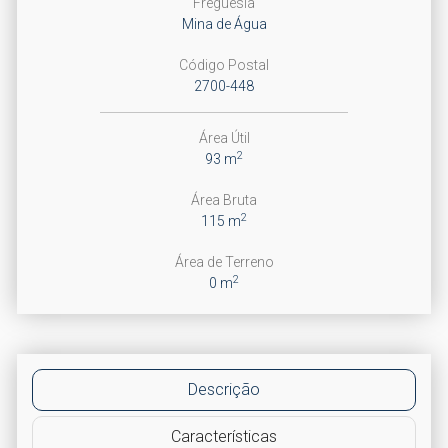
Freguesia
Mina de Água
Código Postal
2700-448
Área Útil
2
93 m
Área Bruta
2
115 m
Área de Terreno
2
0 m
Descrição
Características