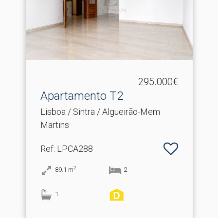
295.000€
Apartamento T2
Lisboa / Sintra / Algueirão-Mem
Martins
Ref
: LPCA288
2
89.1
m
2
1