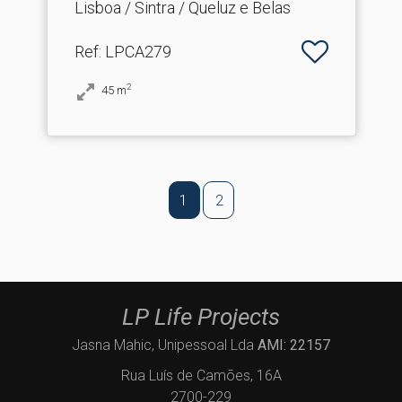
Lisboa / Sintra / Queluz e Belas
Ref
: LPCA279
2
45
m
1
2
LP Life Projects
Jasna Mahic, Unipessoal Lda
AMI: 22157
Rua Luís de Camões, 16A
2700-229