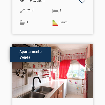
Ref
: LPCA302
2
47
m
1
1
Isento
Apartamento
Venda