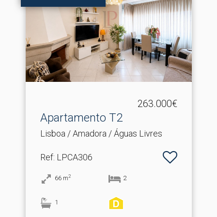
263.000€
Apartamento T2
Lisboa / Amadora / Águas Livres
Ref
: LPCA306
2
66
m
2
1