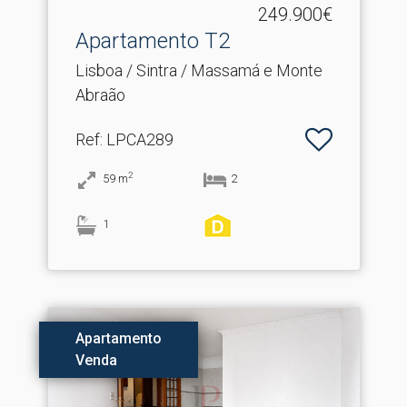
249.900€
Apartamento T2
Lisboa / Sintra / Massamá e Monte
Abraão
Ref
: LPCA289
2
59
m
2
1
Apartamento
Venda