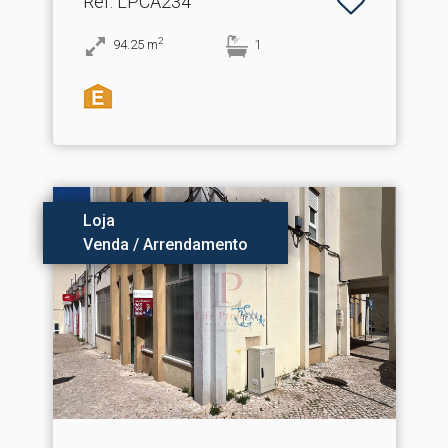
Ref
: LPCA234
2
94.25
m
1
Loja
Venda / Arrendamento