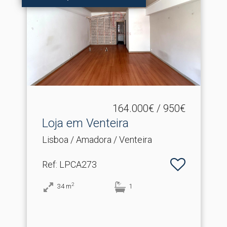
164.000€ / 950€
Loja em Venteira
Lisboa / Amadora / Venteira
Ref
: LPCA273
2
34
m
1