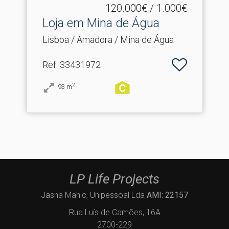
120.000€ / 1.000€
Loja em Mina de Água
Lisboa / Amadora / Mina de Água
Ref
: 33431972
2
93
m
LP Life Projects
Jasna Mahic, Unipessoal Lda
AMI: 22157
Rua Luís de Camões, 16A
2700-229